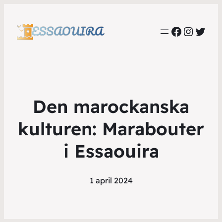
Faceboo
Instag
Twit
Den marockanska
kulturen: Marabouter
i Essaouira
1 april 2024