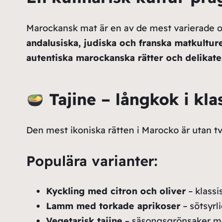
Marockansk mat är en av de mest varierade oc
andalusiska, judiska och franska matkultur
autentiska marockanska rätter och delikate
Tajine – långkok i klas
Den mest ikoniska rätten i Marocko är utan 
Populära varianter:
Kyckling med citron och oliver
– klassi
Lamm med torkade aprikoser
– sötsyrl
Vegetarisk tajine
– säsongsgrönsaker m