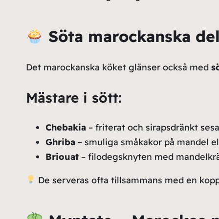
Söta marockanska del
Det marockanska köket glänser också med
s
Mästare i sött:
Chebakia
– friterat och sirapsdränkt se
Ghriba
– smuliga småkakor på mandel el
Briouat
– filodegsknyten med mandelk
De serveras ofta tillsammans med en kop