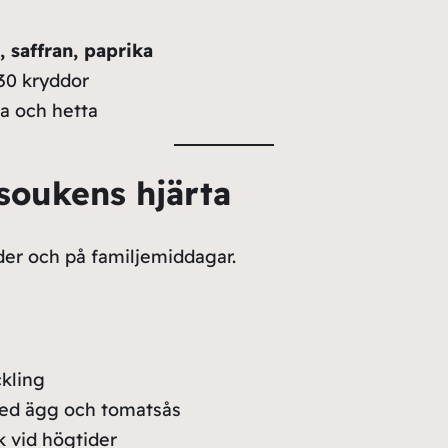
 saffran, paprika
 30 kryddor
ra och hetta
 soukens hjärta
der och på familjemiddagar.
ckling
med ägg och tomatsås
k vid högtider