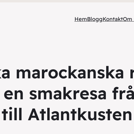
Hem
Blogg
Kontakt
Om 
ka marockanska r
– en smakresa fr
till Atlantkusten