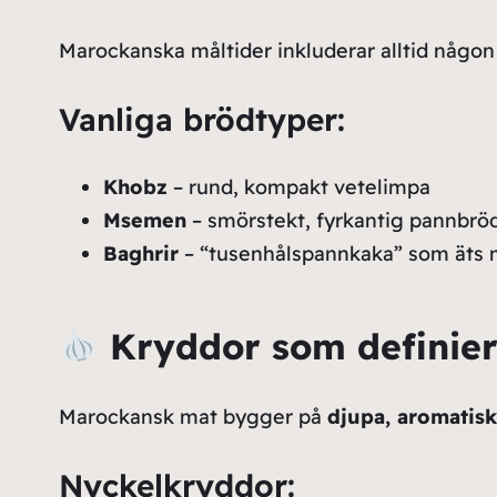
Marockanska måltider inkluderar alltid någon f
Vanliga brödtyper:
Khobz
– rund, kompakt vetelimpa
Msemen
– smörstekt, fyrkantig pannbröd
Baghrir
– “tusenhålspannkaka” som äts m
Kryddor som definie
Marockansk mat bygger på
djupa, aromatis
Nyckelkryddor: