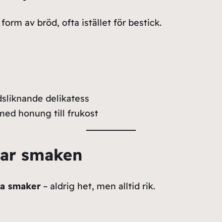
orm av bröd, ofta istället för bestick.
sliknande delikatess
ed honung till frukost
rar smaken
ka smaker
– aldrig het, men alltid rik.