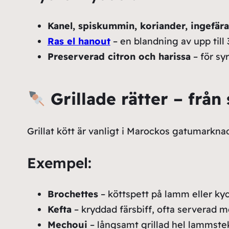
Kanel, spiskummin, koriander, ingefära,
Ras el hanout
– en blandning av upp till
Preserverad citron och harissa
– för sy
Grillade rätter – från
Grillat kött är vanligt i Marockos gatumarkna
Exempel:
Brochettes
– köttspett på lamm eller ky
Kefta
– kryddad färsbiff, ofta serverad 
Mechoui
– långsamt grillad hel lammste