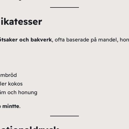
ikatesser
ötsaker och bakverk
, ofta baserade på mandel, ho
sambröd
ler kokos
räm och honung
p
mintte
.