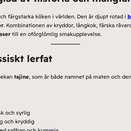
h färgstarka köken i världen. Den är djupt rotad i
b
er
. Kombinationen av kryddor, långkok, färska råvar
sser
till en oförglömlig smakupplevelse.
siskt lerfat
tvekan
tajine
, som är både namnet på maten och den 
sk och syrlig
ig och kryddig
ed saffran och kummin